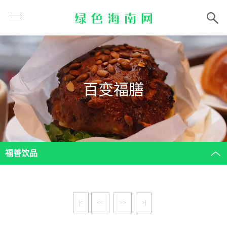
百变福膳
福善饮品
|<
<<
>>
>|