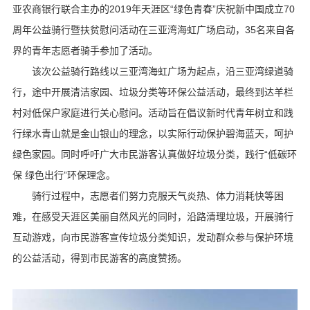
亚农商银行联合主办的2019年天涯区“绿色青春”庆祝新中国成立70
周年公益骑行暨扶贫慰问活动在三亚湾海虹广场启动，35名来自各
界的青年志愿者骑手参加了活动。
该次公益骑行路线以三亚湾海虹广场为起点，沿三亚湾绿道骑
行，途中开展清洁家园、垃圾分类等环保公益活动，最终到达羊栏
村对低保户家庭进行关心慰问。活动旨在倡议新时代青年树立和践
行绿水青山就是金山银山的理念，以实际行动保护碧海蓝天，呵护
绿色家园。同时呼吁广大市民游客认真做好垃圾分类，践行“低碳环
保 绿色出行”环保理念。
骑行过程中，志愿者们努力克服天气炎热、体力消耗快等困
难，在感受天涯区美丽自然风光的同时，沿路清理垃圾，开展骑行
互动游戏，向市民游客宣传垃圾分类知识，发动群众参与保护环境
的公益活动，得到市民游客的高度赞扬。