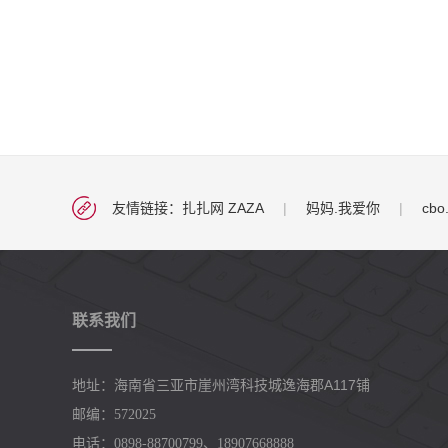
友情链接：
扎扎网 ZAZA
|
妈妈.我爱你
|
cbo
联系我们
崖州湾科技城逸海郡A117铺
地址：海南省三亚市
邮编：572025
电话：0898-88700799、18907668888