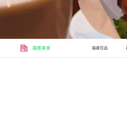
福善美食
福善饮品