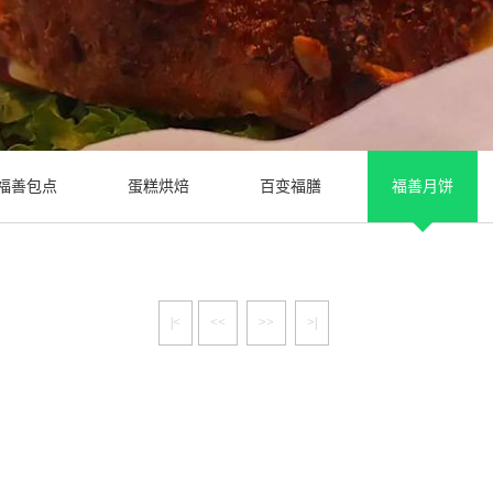
福善包点
蛋糕烘焙
百变福膳
福善月饼
|<
<<
>>
>|