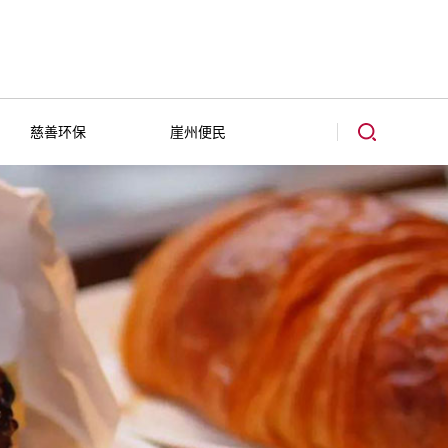
慈善环保
崖州便民