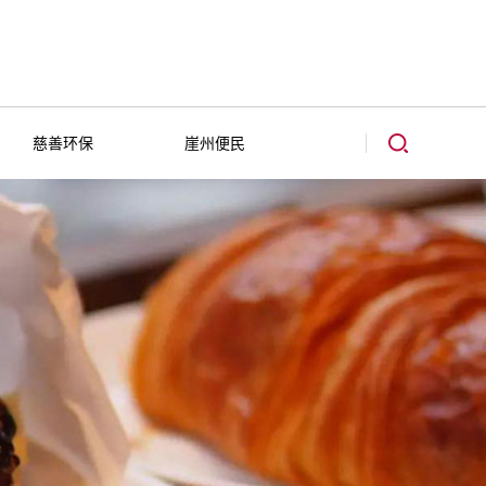
慈善环保
崖州便民