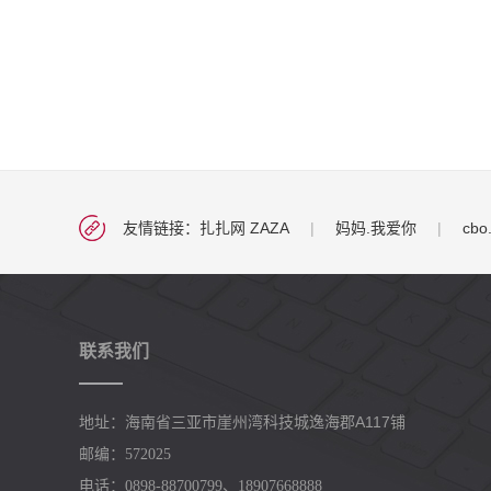
友情链接：
扎扎网 ZAZA
|
妈妈.我爱你
|
cbo
联系我们
崖州湾科技城逸海郡A117铺
地址：海南省三亚市
邮编：572025
电话：0898-88700799、18907668888