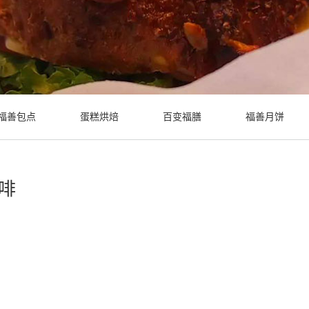
福善包点
蛋糕烘焙
百变福膳
福善月饼
啡